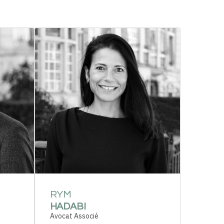
RYM
HADABI
Avocat Associé