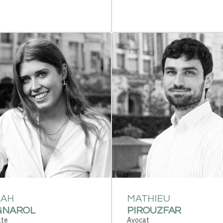
RAH
MATHIEU
GNAROL
PIROUZFAR
ate
Avocat