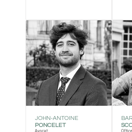
JOHN-ANTOINE
BA
PONCELET
SCO
Avocat
Offic