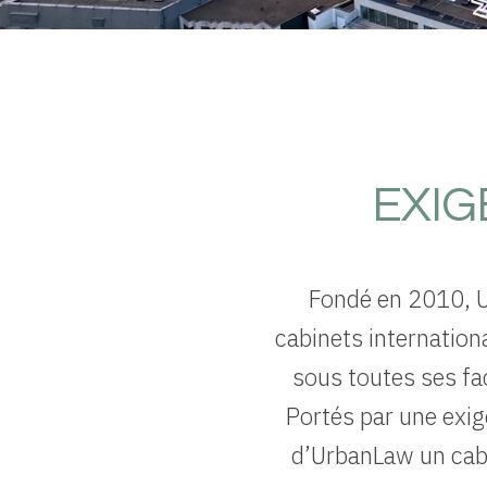
EXIG
Fondé en 2010, U
cabinets internation
sous toutes ses fac
Portés par une exige
d’UrbanLaw un cabi