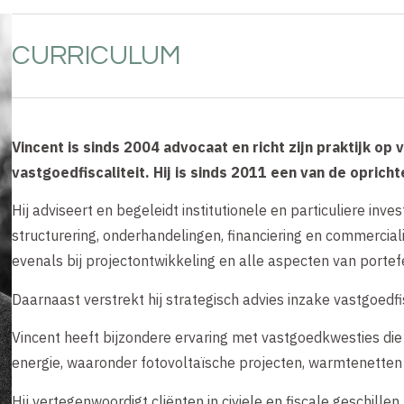
CURRICULUM
Vincent is sinds 2004 advocaat en richt zijn praktijk op
vastgoedfiscaliteit. Hij is sinds 2011 een van de opric
Hij adviseert en begeleidt institutionele en particuliere inv
structurering, onderhandelingen, financiering en commercial
evenals bij projectontwikkeling en alle aspecten van portef
Daarnaast verstrekt hij strategisch advies inzake vastgoedfis
Vincent heeft bijzondere ervaring met vastgoedkwesties d
energie, waaronder fotovoltaïsche projecten, warmtenetten
Hij vertegenwoordigt cliënten in civiele en fiscale geschille