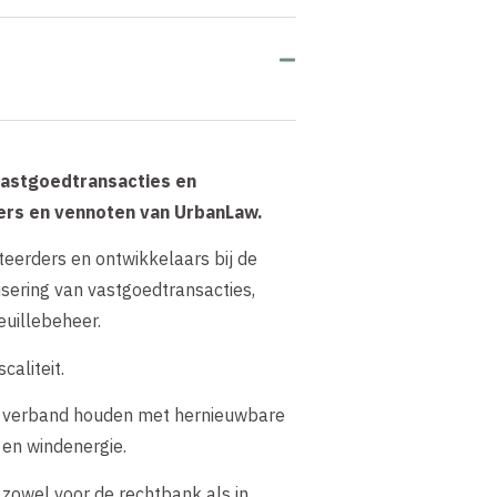
 vastgoedtransacties en
hters en vennoten van UrbanLaw.
esteerders en ontwikkelaars bij de
isering van vastgoedtransacties,
euillebeheer.
caliteit.
ie verband houden met hernieuwbare
 en windenergie.
n, zowel voor de rechtbank als in